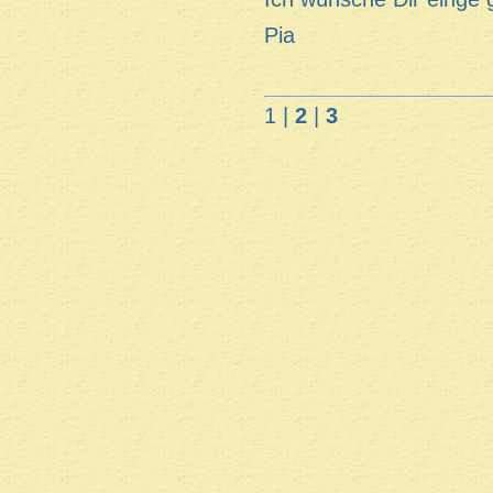
Pia
1 |
2
|
3