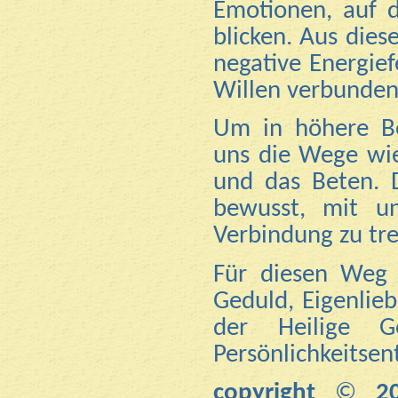
Emotionen, auf 
blicken. Aus dies
negative Energie
Willen verbunde
Um in höhere Be
uns die Wege wie
und das Beten. D
bewusst, mit un
Verbindung zu tre
Für diesen Weg 
Geduld, Eigenlie
der Heilige G
Persönlichkeitsen
copyright
©
2