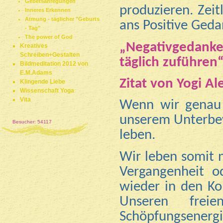
Gebetsanregungen
produzieren. Zeit
Inneres Erkennen
Atmung - täglicher "Geburts
ans Positive Ged
- Tag"
The power of God
„Negativgedanken
Kreatives
Schreiben+Gestalten
täglich zuführen
Bildmeditation 2012 von
E.M.Adams
Zitat von Yogi A
Klingende Liebe
Wissenschaft Yoga
Vita
Wenn wir genau 
unserem Unterbew
Besucher: 54117
leben.
Wir leben somit n
Vergangenheit o
wieder in den Ko
Unseren frei
Schöpfungsenergi