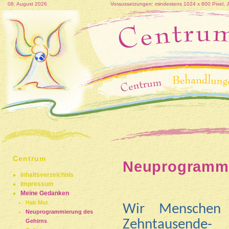
08. August 2026
Voraussetzungen: mindestens 1024 x 600 Pixel, Jav
Centrum
Neuprogrammi
Inhaltsverzeichnis
Impressum
Meine Gedanken
Hab Mut
Wir Menschen 
Neuprogrammierung des
Zehntausende
Gehirns