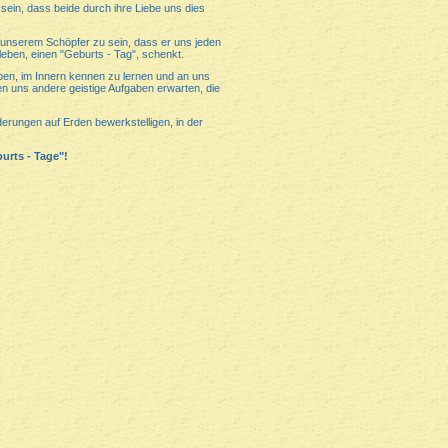
sein, dass beide durch ihre Liebe uns dies
 unserem Schöpfer zu sein, dass er uns jeden
leben, einen "Geburts - Tag", schenkt.
eben, im Innern kennen zu lernen und an uns
en uns andere geistige Aufgaben erwarten, die
derungen auf Erden bewerkstelligen, in der
urts - Tage"!