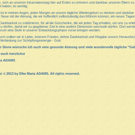
, sich an unseren Inkarnationstag hier auf Erden zu erinnern und dankbar unseren Eltern zu 
t haben, ist wichtig.
 ist in meinen Augen, jeden Morgen an unsere tägliche Wiedergeburt zu denken und dankbar
 Neue mit der Atmung, die wir hoffentlich selbstständig durchführen können, ein neues Tages
Dankbarkeit zu zelebrieren, für all die Geschenke, die wir jeden Tag erhalten, um uns zu erl
zu dürfen, damit wir zu gegebener Zeit in eine andere Dimension wechseln dürfen. Dort werd
erum eine Stufe in unserer Entwicklungsphase voran bringen werden.
och sollten wir in Liebe, innerem Frieden, tiefste Dankbarkeit und Hingabe unsere Herausfor
 Verbindung zur Schöpfungsenergie - Gott.
m Sinne wünsche ich euch eine gesunde Atmung und viele wundervolle tägliche "Geb
 euch herzlichst
ria ADAMS
ht
2013 by Elke Maria ADAMS. All rights reserved.
©