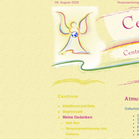
06. August 2026
Voraussetzunge
Centrum
Atmun
Inhaltsverzeichnis
Geburtsta
Impressum
G
Meine Gedanken
S
Hab Mut
T
E
Neuprogrammierung des
I
Gehirns
i