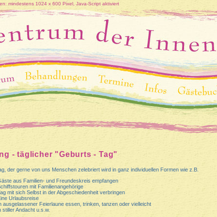
n: mindestens 1024 x 600 Pixel, Java-Script aktiviert
g - täglicher "Geburts - Tag"
g, der gerne von uns Menschen zelebriert wird in ganz individuellen Formen wie z.B.
äste aus Familien- und Freundeskreis empfangen
chiffstouren mit Familienangehörige
ag mit sich Selbst in der Abgeschiedenheit verbringen
ine Urlaubsreise
n ausgelassener Feierlaune essen, trinken, tanzen oder vielleicht
n stiller Andacht u.s.w.