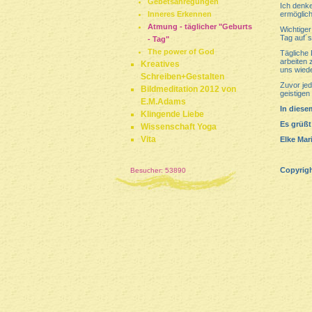
Gebetsanregungen
Ich denke
Inneres Erkennen
ermöglich
Atmung - täglicher "Geburts
Wichtiger
Tag auf´s
- Tag"
The power of God
Tägliche 
arbeiten 
Kreatives
uns wied
Schreiben+Gestalten
Zuvor jed
Bildmeditation 2012 von
geistigen
E.M.Adams
In diese
Klingende Liebe
Es grüßt
Wissenschaft Yoga
Vita
Elke Ma
Copyrig
Besucher: 53890