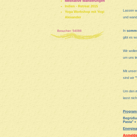
Meditative Wanderungen
Indien - Retreat 2015
Lassen w
Yoga Workshop mit Yogi
Alexander
und wan
In
sommer
Besucher: 54086
gibt es 
Wir wolle
um uns
i
Mit unse
sind wir
"
Um den
lasst nic
Program
Begrüßu
Pasta" +
Energiea
Anmeldes