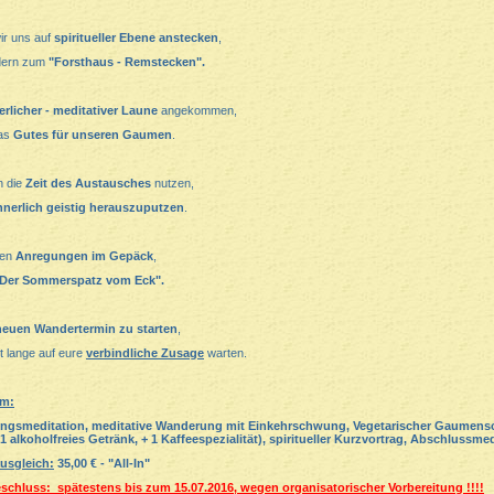
ir uns auf
spiritueller Ebene anstecken
,
dern zum
"Forsthaus - Remstecken".
licher - meditativer Laune
angekommen,
was
Gutes für unseren Gaumen
.
n die
Zeit des Austausches
nutzen,
nnerlich geistig herauszuputzen
.
ren
Anregungen im Gepäck
,
Der Sommerspatz vom Eck".
neuen Wandertermin zu starten
,
ht lange auf eure
verbindliche Zusage
warten.
m:
ngsmeditation, meditative Wanderung mit Einkehrschwung, Vegetarischer Gaumensc
 1 alkoholfreies Getränk, + 1 Kaffeespezialität), spiritueller Kurzvortrag, Abschlussmed
usgleich:
35,00 € - "All-In"
chluss: spätestens bis zum 15.07.20
16, wegen organisatorischer Vorbereitung !!!!