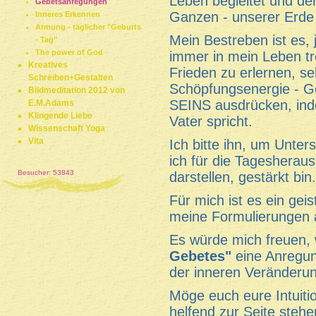
Leben begleitet und de
Gebetsanregungen
Ganzen - unserer Erde
Inneres Erkennen
Atmung - täglicher "Geburts
Mein Bestreben ist es,
- Tag"
The power of God
immer in mein Leben tr
Kreatives
Frieden zu erlernen, se
Schreiben+Gestalten
Schöpfungsenergie - G
Bildmeditation 2012 von
SEINS ausdrücken, inde
E.M.Adams
Klingende Liebe
Vater spricht.
Wissenschaft Yoga
Vita
Ich bitte ihn, um Unter
ich für die Tagesherau
Besucher: 53843
darstellen, gestärkt bin.
Für mich ist es ein ge
meine Formulierungen au
Es würde mich freuen,
Gebetes"
eine Anregun
der inneren Veränderun
Möge euch eure Intuiti
helfend zur Seite stehe