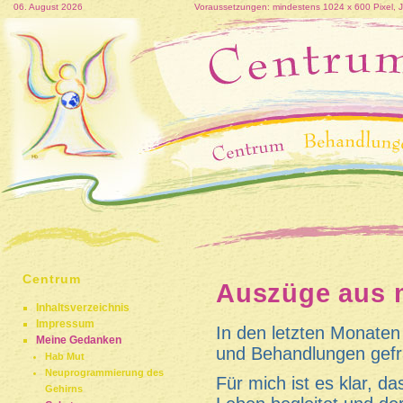
06. August 2026
Voraussetzungen: mindestens 1024 x 600 Pixel, Jav
Centrum
Auszüge aus 
Inhaltsverzeichnis
Impressum
In den letzten Monaten
Meine Gedanken
und Behandlungen gefra
Hab Mut
Neuprogrammierung des
Für mich ist es klar, d
Gehirns